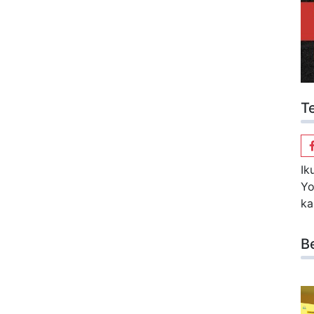
T
Ik
Yo
ka
B