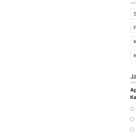
S
F
J
Ap
Ka