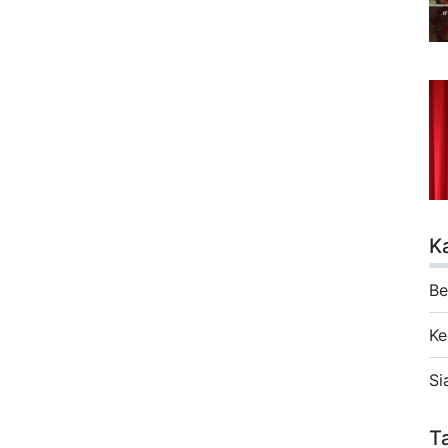
K
Be
Ke
Si
T