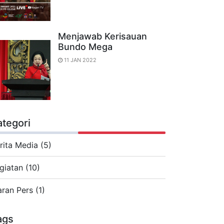
Menjawab Kerisauan
Bundo Mega
11 JAN 2022
ategori
rita Media (5)
giatan (10)
aran Pers (1)
ags