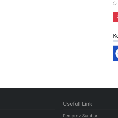
K
Usefull Link
Pemprov Sumbar