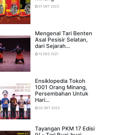
01 OKT 2023
Mengenal Tari Benten
Asal Pesisir Selatan,
dari Sejarah…
13 DES 2021
Ensiklopedia Tokoh
1001 Orang Minang,
Persembahan Untuk
Hari…
02 OKT 2023
Tayangan PKM 17 Edisi
IV - Tari Buai-buai