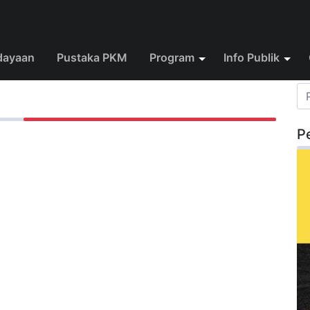
dayaan
Pustaka PKM
Program
Info Publik
P