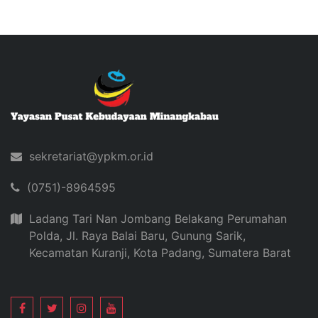
sekretariat@ypkm.or.id
(0751)-8964595
Ladang Tari Nan Jombang Belakang Perumahan
Polda, Jl. Raya Balai Baru, Gunung Sarik,
Kecamatan Kuranji, Kota Padang, Sumatera Barat