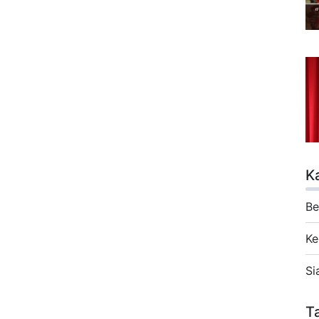
K
Be
Ke
Si
T