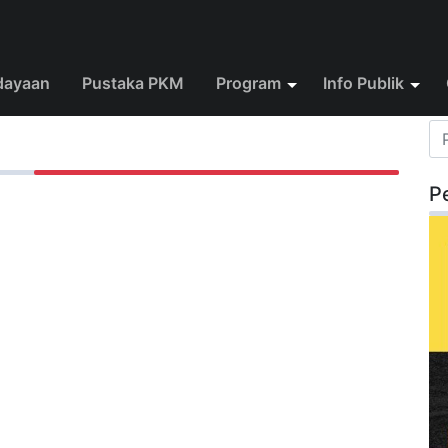
dayaan
Pustaka PKM
Program
Info Publik
P