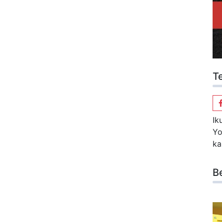
T
Ik
Yo
ka
B