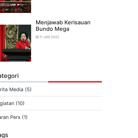
Menjawab Kerisauan
Bundo Mega
11 JAN 2022
ategori
rita Media (5)
giatan (10)
aran Pers (1)
ags