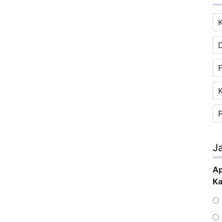
F
J
Ap
Ka