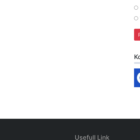
K
Usefull Link