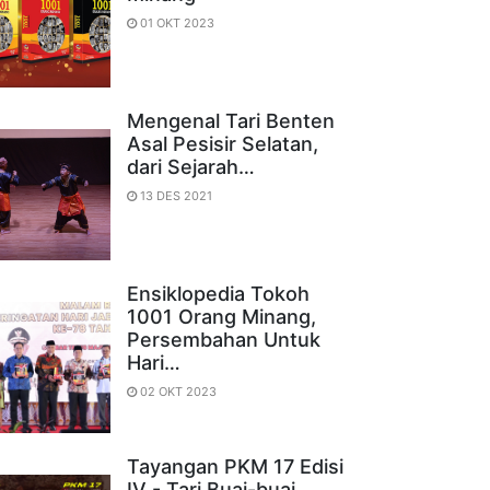
01 OKT 2023
Mengenal Tari Benten
Asal Pesisir Selatan,
dari Sejarah…
13 DES 2021
Ensiklopedia Tokoh
1001 Orang Minang,
Persembahan Untuk
Hari…
02 OKT 2023
Tayangan PKM 17 Edisi
IV - Tari Buai-buai