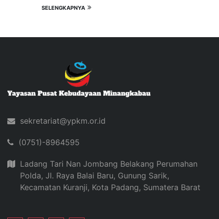
SELENGKAPNYA
sekretariat@ypkm.or.id
(0751)-8964595
Ladang Tari Nan Jombang Belakang Perumahan
Polda, Jl. Raya Balai Baru, Gunung Sarik,
Kecamatan Kuranji, Kota Padang, Sumatera Barat