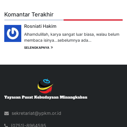
Komantar Terakhir
Rosniati Hakim
Alhamdulillah, karya sangat luar biasa, walau belum
membaca isinya...sebelumnya ada…
SELENGKAPNYA
sekretariat@ypkm.or.id
(0751)-8964595