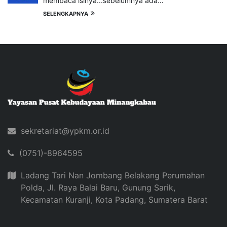
membaca isinya...sebelumnya ada…
SELENGKAPNYA
sekretariat@ypkm.or.id
(0751)-8964595
Ladang Tari Nan Jombang Belakang Perumahan
Polda, Jl. Raya Balai Baru, Gunung Sarik,
Kecamatan Kuranji, Kota Padang, Sumatera Barat